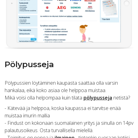
Pölypusseja
Pölypussien löytäminen kaupasta saattaa olla varsin
hankalaa, eikä koko asiaa ole helppoa muistaa.
Mikä voisi olla helpompaa kuin tilata
pölypusseja
netistä?
- Kätevää ja helppoa, koska kaupassa ei tarvitse enää
muistaa imurin mallia
- Findust on kokonaan suomalainen yritys ja sinulla on 14pv
palautusoikeus. Osta turvallisella mielellä.
- Toimitus on nopea ja
ilmainen
- tietenkin suoraan kotiisi.