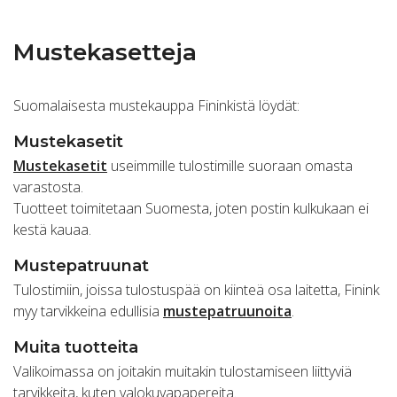
Mustekasetteja
Suomalaisesta mustekauppa Fininkistä löydät:
Mustekasetit
Mustekasetit
useimmille tulostimille suoraan omasta
varastosta.
Tuotteet toimitetaan Suomesta, joten postin kulkukaan ei
kestä kauaa.
Mustepatruunat
Tulostimiin, joissa tulostuspää on kiinteä osa laitetta, Finink
myy tarvikkeina edullisia
mustepatruunoita
.
Muita tuotteita
Valikoimassa on joitakin muitakin tulostamiseen liittyviä
tarvikkeita, kuten valokuvapapereita.